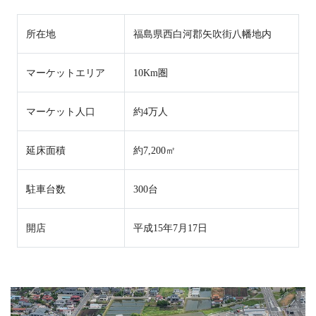
所在地
福島県西白河郡矢吹街八幡地内
マーケットエリア
10Km圏
マーケット人口
約4万人
延床面積
約7,200㎡
駐車台数
300台
開店
平成15年7月17日