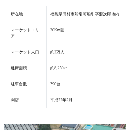
所在地
福島県田村市船引町船引字源次郎地内
マーケットエリ
20Km圏
ア
マーケット人口
約2万人
延床面積
約8,250㎡
駐車台数
390台
開店
平成22年2月